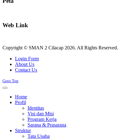
Peta
Web Link
Copyright © SMAN 2 Cilacap 2026. All Rights Reserved.
Joomla! 3 Templates
Login Form
About Us
Contact Us
Goto Top
Home
Profil
Identitas
Visi dan Misi
Program Kerja
Sarana & Prasarana
Struktur
Tata Usaha