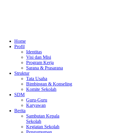
Home
Profil
Identitas
Visi dan Misi
Program Kerja
Sarana & Prasarana
Struktur
Tata Usaha
Bimbingan & Konseling
Komite Sekolah
SDM
Guru-Guru
Karyawan
Berita
Sambutan Kepala
Sekolah
Kegiatan Sekolah
Pengumuman