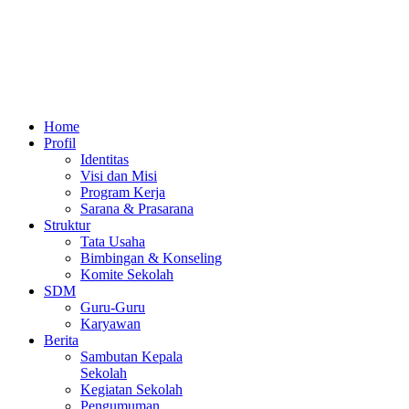
Home
Profil
Identitas
Visi dan Misi
Program Kerja
Sarana & Prasarana
Struktur
Tata Usaha
Bimbingan & Konseling
Komite Sekolah
SDM
Guru-Guru
Karyawan
Berita
Sambutan Kepala
Sekolah
Kegiatan Sekolah
Pengumuman