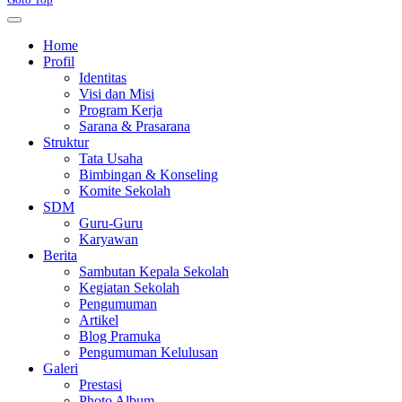
Home
Profil
Identitas
Visi dan Misi
Program Kerja
Sarana & Prasarana
Struktur
Tata Usaha
Bimbingan & Konseling
Komite Sekolah
SDM
Guru-Guru
Karyawan
Berita
Sambutan Kepala Sekolah
Kegiatan Sekolah
Pengumuman
Artikel
Blog Pramuka
Pengumuman Kelulusan
Galeri
Prestasi
Photo Album