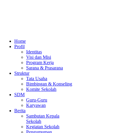
Home
Profil
Identitas
Visi dan Misi
Program Kerja
Sarana & Prasarana
Struktur
Tata Usaha
Bimbingan & Konseling
Komite Sekolah
SDM
Guru-Guru
Karyawan
Berita
Sambutan Kepala
Sekolah
Kegiatan Sekolah
Pengumuman