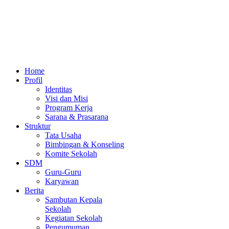
Home
Profil
Identitas
Visi dan Misi
Program Kerja
Sarana & Prasarana
Struktur
Tata Usaha
Bimbingan & Konseling
Komite Sekolah
SDM
Guru-Guru
Karyawan
Berita
Sambutan Kepala
Sekolah
Kegiatan Sekolah
Pengumuman