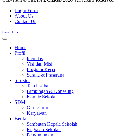
Joomla! 3 Templates
Login Form
About Us
Contact Us
Goto Top
Home
Profil
Identitas
Visi dan Misi
Program Kerja
Sarana & Prasarana
Struktur
Tata Usaha
Bimbingan & Konseling
Komite Sekolah
SDM
Guru-Guru
Karyawan
Berita
Sambutan Kepala Sekolah
Kegiatan Sekolah
Pengumuman