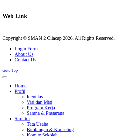
Web Link
Copyright © SMAN 2 Cilacap 2026. All Rights Reserved.
Joomla! 3 Templates
Login Form
About Us
Contact Us
Goto Top
Home
Profil
Identitas
Visi dan Misi
Program Kerja
Sarana & Prasarana
Struktur
Tata Usaha
Bimbingan & Konseling
Komite Sekolah