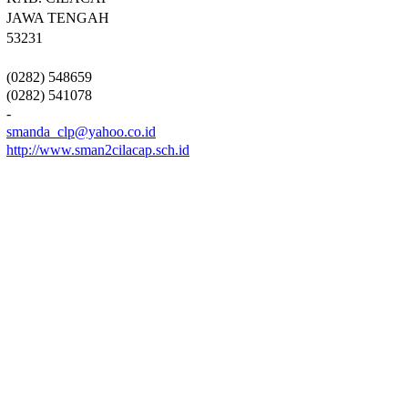
JAWA TENGAH
53231
(0282) 548659
(0282) 541078
-
smanda_clp@yahoo.co.id
http://www.sman2cilacap.sch.id