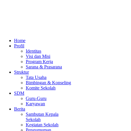
Home
Profil
Identitas
Visi dan Misi
Program Kerja
Sarana & Prasarana
Struktur
Tata Usaha
Bimbingan & Konseling
Komite Sekolah
SDM
Guru-Guru
Karyawan
Berita
Sambutan Kepala
Sekolah
Kegiatan Sekolah
Pengumuman