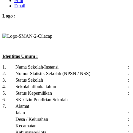
Print
Email
Logo :
Identitas Umum :
1.
Nama Sekolah/Instansi
:
2.
Nomor Statistik Sekolah (NPSN / NSS)
:
3.
Status Sekolah
:
4.
Sekolah dibuka tahun
:
5.
Status Kepemilikan
:
6.
SK / Izin Pendirian Sekolah
7.
Alamat
Jalan
:
Desa / Kelurahan
:
Kecamatan
:
Kabupaten/Kota
: