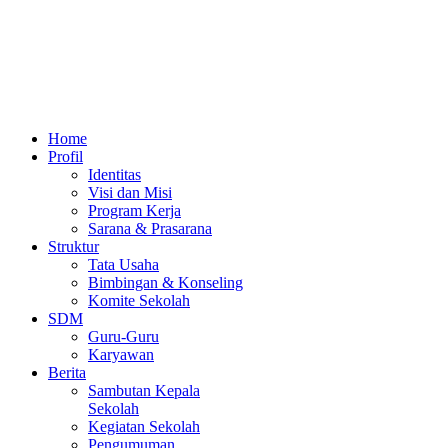
Home
Profil
Identitas
Visi dan Misi
Program Kerja
Sarana & Prasarana
Struktur
Tata Usaha
Bimbingan & Konseling
Komite Sekolah
SDM
Guru-Guru
Karyawan
Berita
Sambutan Kepala
Sekolah
Kegiatan Sekolah
Pengumuman