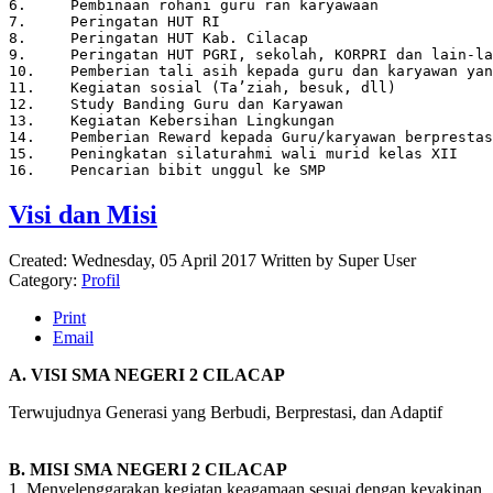
6.     Pembinaan rohani guru ran karyawaan
7.     Peringatan HUT RI
8.     Peringatan HUT Kab. Cilacap 
9.     Peringatan HUT PGRI, sekolah, KORPRI dan lain-la
10.    Pemberian tali asih kepada guru dan karyawan ya
11.    Kegiatan sosial (Ta’ziah, besuk, dll)
12.    Study Banding Guru dan Karyawan
13.    Kegiatan Kebersihan Lingkungan
14.    Pemberian Reward kepada Guru/karyawan berprestas
15.    Peningkatan silaturahmi wali murid kelas XII
16.    Pencarian bibit unggul ke SMP
Visi dan Misi
Created: Wednesday, 05 April 2017
Written by
Super User
Category:
Profil
Print
Email
A. VISI SMA NEGERI 2 CILACAP
Terwujudnya Generasi yang Berbudi, Berprestasi, dan Adaptif
B. MISI SMA NEGERI 2 CILACAP
1. Menyelenggarakan kegiatan keagamaan sesuai dengan keyakinan