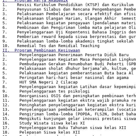
I.   Program Kerja Akademik
1.    Revisi Kurikulum Pendidikan (KTSP) dan Kurikulum 
2.    Penyusunan Silabus dan Rencana Pengembangan Pembe
3.    Pelaksanaan Pembelajaran secara efektif dan efisi
4.    Pelaksanaan Ulangan Harian, Ulangan Akhir  Semest
5.    Pelaksanaan kegiatan pengayaan (pendalaman materi
6.    Pembinaan dan Pengiriman lomba mata pelajaran Oli
7.    Penyelenggaraan Uji Kopentensi Bahasa Inggris den
8.    Pemberian reward kepada siswa berprestasi dan gur
9.    Pelaksanaan lomba-lomba akademis tingkat sekolah
10.   Remedial Tes dan Remidial Teaching 
II.  Program Pembinaan Kesiswaan
1.     Penyelenggaraan Penerimaan Peserta Didik Baru
2.     Penyelenggaraan Kegiatan Masa Pengenalan Lingkun
3.     Pembudayaan Gerakan Penumbuhan Budi Pekerti (GPB
4.     Pelaksanaan sholat dhuhur berjama’ah, kultum, ge
5.     Pelaksanaan kegiatan pemberantasan Buta baca Al 
6.     Peringatan hari-hari besar nasional dan agama 
7.     HUT SMA Negeri 2 Cilacap
8.     Penyelenggaraan kegiatan Latihan dasar kepemimpi
9.     Penyelenggaraan tes psikologi
10.    Reorganisasi OSIS dan peningkatan pembinaan terh
11.    Penyelenggaraan kegiatan ekstra wajib pramuka re
12.    Peningkatan penyelenggaraan kegiatan ekstra kuri
13.    Penyelenggaraan pembekalan keterampilan (vocatio
14.    Pengiriman lomba-lomba (POPDA, FLS2N, Debat baha
15.    Mengikuti kunjungan gelar inovasi prestasi siswa
16.    Study Wisata siswa kelas XI
17.    Penyelenggaraan Buku Tahunan siswa kelas XII
18.    Pelepasan Siswa kelas XII 