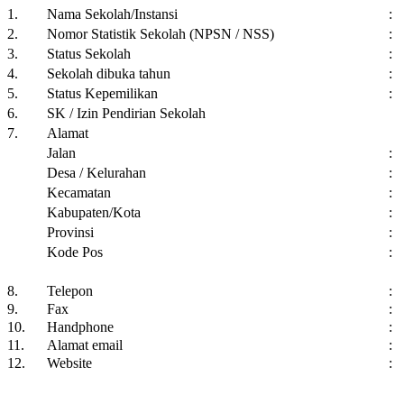
1.
Nama Sekolah/Instansi
:
2.
Nomor Statistik Sekolah (NPSN / NSS)
:
3.
Status Sekolah
:
4.
Sekolah dibuka tahun
:
5.
Status Kepemilikan
:
6.
SK / Izin Pendirian Sekolah
7.
Alamat
Jalan
:
Desa / Kelurahan
:
Kecamatan
:
Kabupaten/Kota
:
Provinsi
:
Kode Pos
:
8.
Telepon
:
9.
Fax
:
10.
Handphone
:
11.
Alamat email
:
12.
Website
: