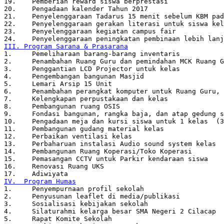
19.    Pemberian reward siswa berprestasi
20.    Pengadaan kalender Tahun 2017
21.    Penyelenggaraan Tadarus 15 menit sebelum KBM pad
22.    Penyelenggaraan gerakan literasi untuk siswa kel
23.    Penyelenggaraan kegiatan campus fair
24.    Penyelenggaraan peningkatan pembinaan lebih lanj
III. Program Sarana & Prasarana
1.     Pemeliharaan barang-barang inventaris
2.     Penambahan Ruang Guru dan pemindahan MCK Ruang G
3.     Penggantian LCD Projector untuk kelas
4.     Pengembangan bangunan Masjid
5.     Lemari Arsip 15 Unit
6.     Penambahan perangkat komputer untuk Ruang Guru, 
7.     Kelengkapan perpustakaan dan kelas
8.     Pembangunan ruang OSIS
9.     Fondasi bangunan, rangka baja, dan atap gedung s
10.    Pengadaan meja dan kursi siswa untuk 1 kelas  (3
11.    Pembangunan gudang material kelas 
12.    Perbaikan ventilasi kelas
13.    Perbaharuan instalasi Audio sound system kelas
14.    Pembangunan Ruang Koperasi/Toko Koperasi
15.    Pemasangan CCTV untuk Parkir kendaraan siswa
16.    Renovasi Ruang UKS
17.    Adiwiyata
IV.  Program Humas
1.     Penyempurnaan profil sekolah
2.     Penyusunan leaflet di media/publikasi
3.     Sosialisasi kebijakan sekolah
4.     Silaturahmi kelarga besar SMA Negeri 2 Cilacap
5.     Rapat Komite Sekolah