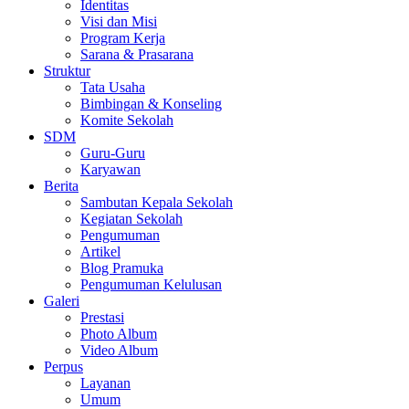
Identitas
Visi dan Misi
Program Kerja
Sarana & Prasarana
Struktur
Tata Usaha
Bimbingan & Konseling
Komite Sekolah
SDM
Guru-Guru
Karyawan
Berita
Sambutan Kepala Sekolah
Kegiatan Sekolah
Pengumuman
Artikel
Blog Pramuka
Pengumuman Kelulusan
Galeri
Prestasi
Photo Album
Video Album
Perpus
Layanan
Umum