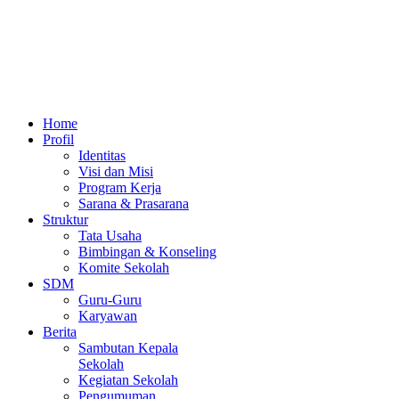
Home
Profil
Identitas
Visi dan Misi
Program Kerja
Sarana & Prasarana
Struktur
Tata Usaha
Bimbingan & Konseling
Komite Sekolah
SDM
Guru-Guru
Karyawan
Berita
Sambutan Kepala
Sekolah
Kegiatan Sekolah
Pengumuman