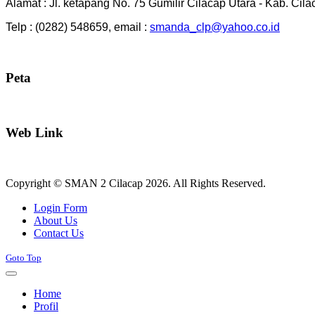
Alamat : Jl. ketapang No. 75 Gumilir Cilacap Utara - Kab. Cil
Telp : (0282) 548659, email :
smanda_clp@yahoo.co.id
Peta
Web Link
Copyright © SMAN 2 Cilacap 2026. All Rights Reserved.
Joomla! 3 Templates
Login Form
About Us
Contact Us
Goto Top
Home
Profil