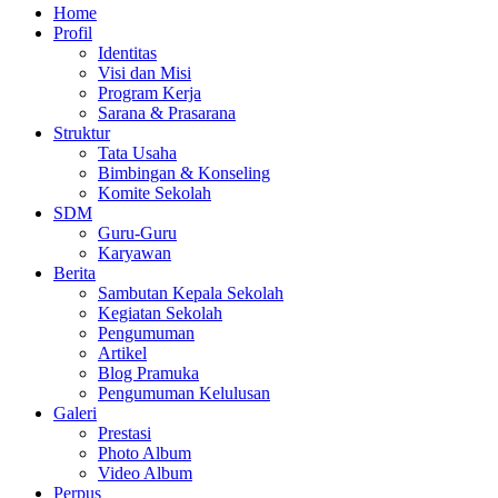
Home
Profil
Identitas
Visi dan Misi
Program Kerja
Sarana & Prasarana
Struktur
Tata Usaha
Bimbingan & Konseling
Komite Sekolah
SDM
Guru-Guru
Karyawan
Berita
Sambutan Kepala Sekolah
Kegiatan Sekolah
Pengumuman
Artikel
Blog Pramuka
Pengumuman Kelulusan
Galeri
Prestasi
Photo Album
Video Album
Perpus