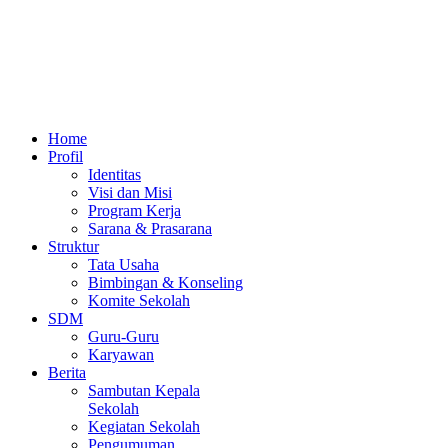
Home
Profil
Identitas
Visi dan Misi
Program Kerja
Sarana & Prasarana
Struktur
Tata Usaha
Bimbingan & Konseling
Komite Sekolah
SDM
Guru-Guru
Karyawan
Berita
Sambutan Kepala
Sekolah
Kegiatan Sekolah
Pengumuman