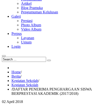
Artikel
Blog Pramuka
Pengumuman Kelulusan
Galeri
Prestasi
Photo Album
Video Album
Perpus
Layanan
Umum
Login
Home
/
Berita
/
Kegiatan Sekolah
/
Kegiatan Sekolah
/
DAFTAR PENERIMA PENGHARGAAN SISWA
BERPRESTASI AKADEMIK (2017/2018)
02
April
2018