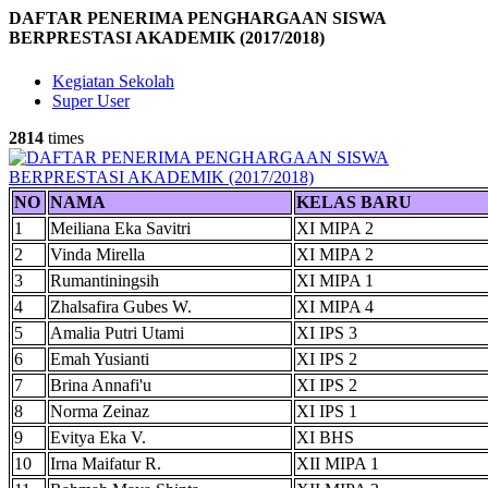
DAFTAR PENERIMA PENGHARGAAN SISWA
BERPRESTASI AKADEMIK (2017/2018)
Kegiatan Sekolah
Super User
2814
times
NO
NAMA
KELAS BARU
1
Meiliana Eka Savitri
XI MIPA 2
2
Vinda Mirella
XI MIPA 2
3
Rumantiningsih
XI MIPA 1
4
Zhalsafira Gubes W.
XI MIPA 4
5
Amalia Putri Utami
XI IPS 3
6
Emah Yusianti
XI IPS 2
7
Brina Annafi'u
XI IPS 2
8
Norma Zeinaz
XI IPS 1
9
Evitya Eka V.
XI BHS
10
Irna Maifatur R.
XII MIPA 1