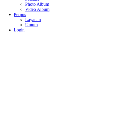
Photo Album
Video Album
Perpus
Layanan
Umum
Login