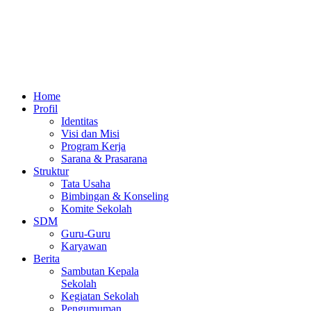
Home
Profil
Identitas
Visi dan Misi
Program Kerja
Sarana & Prasarana
Struktur
Tata Usaha
Bimbingan & Konseling
Komite Sekolah
SDM
Guru-Guru
Karyawan
Berita
Sambutan Kepala
Sekolah
Kegiatan Sekolah
Pengumuman