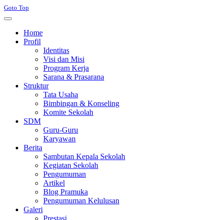
Goto Top
Home
Profil
Identitas
Visi dan Misi
Program Kerja
Sarana & Prasarana
Struktur
Tata Usaha
Bimbingan & Konseling
Komite Sekolah
SDM
Guru-Guru
Karyawan
Berita
Sambutan Kepala Sekolah
Kegiatan Sekolah
Pengumuman
Artikel
Blog Pramuka
Pengumuman Kelulusan
Galeri
Prestasi