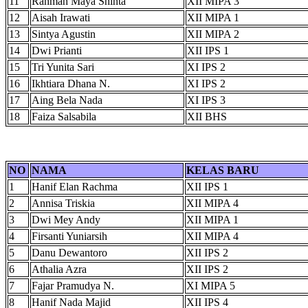
11
Rahmah Maya Shinta
XII MIPA 3
12
Aisah Irawati
XII MIPA 1
13
Sintya Agustin
XII MIPA 2
14
Dwi Prianti
XII IPS 1
15
Tri Yunita Sari
XI IPS 2
16
Ikhtiara Dhana N.
XI IPS 2
17
Aing Bela Nada
XI IPS 3
18
Faiza Salsabila
XII BHS
NO
NAMA
KELAS BARU
1
Hanif Elan Rachma
XII IPS 1
2
Annisa Triskia
XII MIPA 4
3
Dwi Mey Andy
XII MIPA 1
4
Firsanti Yuniarsih
XII MIPA 4
5
Danu Dewantoro
XII IPS 2
6
Athalia Azra
XII IPS 2
7
Fajar Pramudya N.
XI MIPA 5
8
Hanif Nada Majid
XII IPS 4