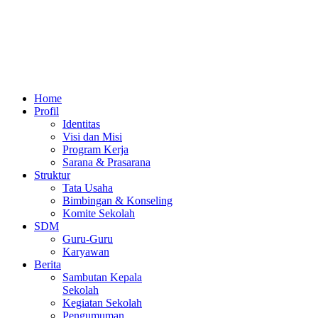
Home
Profil
Identitas
Visi dan Misi
Program Kerja
Sarana & Prasarana
Struktur
Tata Usaha
Bimbingan & Konseling
Komite Sekolah
SDM
Guru-Guru
Karyawan
Berita
Sambutan Kepala
Sekolah
Kegiatan Sekolah
Pengumuman