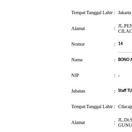
Tempat Tanggal Lahir
:
Jakart
JL.PE
Alamat
:
CILA
Nomor
:
14
Nama
:
BONO A
NIP
:
-
Jabatan
:
Staff T
Tempat Tanggal Lahir
:
Cilaca
JL.Dr
Alamat
:
GUNU