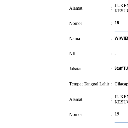
JL.KE
Alamat
:
KESU
Nomor
:
18
Nama
:
WIWIEN
NIP
:
-
Jabatan
:
Staff T
Tempat Tanggal Lahir
:
Cilacap
JL.KE
Alamat
:
KESU
Nomor
:
19