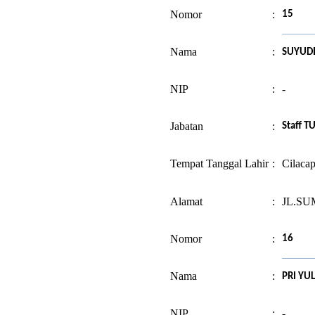
Nomor
:
15
Nama
:
SUYUD
NIP
:
-
Jabatan
:
Staff T
Tempat Tanggal Lahir
:
Cilacap
Alamat
:
JL.SU
Nomor
:
16
Nama
:
PRI YU
NIP
:
-