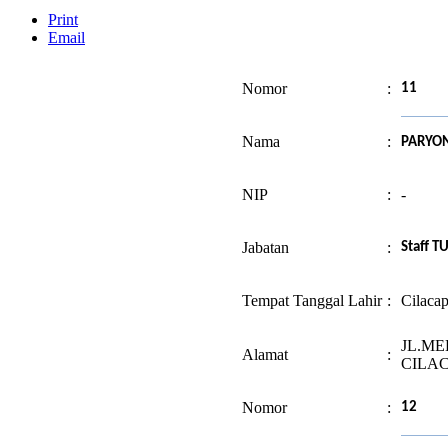
Print
Email
Nomor
:
11
Nama
:
PARYO
NIP
:
-
Jabatan
:
Staff T
Tempat Tanggal Lahir
:
Cilaca
JL.ME
Alamat
:
CILA
Nomor
:
12