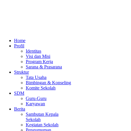
Home
Profil
Identitas
Visi dan Misi
Program Kerja
Sarana & Prasarana
Struktur
Tata Usaha
Bimbingan & Konseling
Komite Sekolah
SDM
Guru-Guru
Karyawan
Berita
Sambutan Kepala
Sekolah
Kegiatan Sekolah
Pengumuman