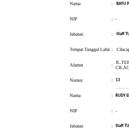
Nama
:
BAYU 
NIP
:
-
Jabatan
:
Staff T
Tempat Tanggal Lahir
:
Cilaca
JL.TE
Alamat
:
CILA
Nomor
:
13
Nama
:
RUDY 
NIP
:
-
Jabatan
:
Staff T