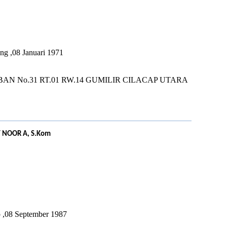
U
ng ,08 Januari 1971
BAN No.31 RT.01 RW.14 GUMILIR CILACAP UTARA
 NOOR A, S.Kom
U
p ,08 September 1987