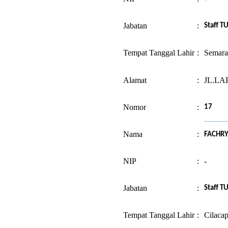
Jabatan
:
Staff T
Tempat Tanggal Lahir
:
Semara
Alamat
:
JL.LA
Nomor
:
17
Nama
:
FACHRY
NIP
:
-
Jabatan
:
Staff T
Tempat Tanggal Lahir
:
Cilaca