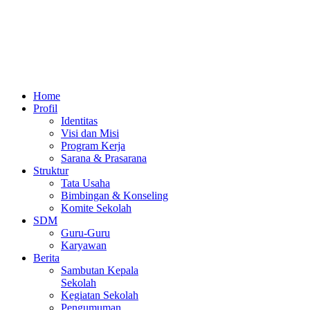
Home
Profil
Identitas
Visi dan Misi
Program Kerja
Sarana & Prasarana
Struktur
Tata Usaha
Bimbingan & Konseling
Komite Sekolah
SDM
Guru-Guru
Karyawan
Berita
Sambutan Kepala
Sekolah
Kegiatan Sekolah
Pengumuman