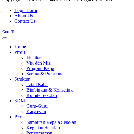
Joomla! 3 Templates
Login Form
About Us
Contact Us
Goto Top
Home
Profil
Identitas
Visi dan Misi
Program Kerja
Sarana & Prasarana
Struktur
Tata Usaha
Bimbingan & Konseling
Komite Sekolah
SDM
Guru-Guru
Karyawan
Berita
Sambutan Kepala Sekolah
Kegiatan Sekolah
Pengumuman