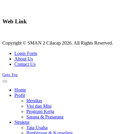
Web Link
Copyright © SMAN 2 Cilacap 2026. All Rights Reserved.
Joomla! 3 Templates
Login Form
About Us
Contact Us
Goto Top
Home
Profil
Identitas
Visi dan Misi
Program Kerja
Sarana & Prasarana
Struktur
Tata Usaha
Bimbingan & Konseling