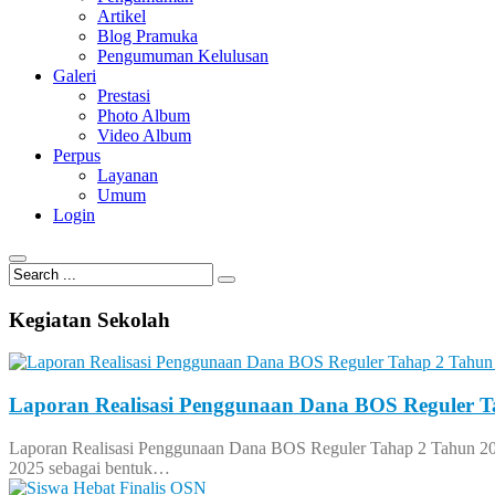
Artikel
Blog Pramuka
Pengumuman Kelulusan
Galeri
Prestasi
Photo Album
Video Album
Perpus
Layanan
Umum
Login
© Free
Joomla! 3 Modules
- by
VinaGecko.com
Kegiatan Sekolah
Laporan Realisasi Penggunaan Dana BOS Reguler T
Laporan Realisasi Penggunaan Dana BOS Reguler Tahap 2 Tahun 20
2025 sebagai bentuk…