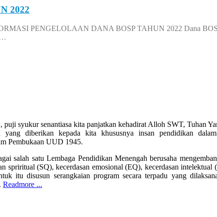
N 2022
SI PENGELOLAAN DANA BOSP TAHUN 2022 Dana BOS di SMA 
a…
n
, puji syukur senantiasa kita panjatkan kehadirat Alloh SWT, Tuhan 
 yang diberikan kepada kita khususnya insan pendidikan dala
alam Pembukaan UUD 1945.
gai salah satu Lembaga Pendidikan Menengah berusaha mengembangk
n spriritual (SQ), kecerdasan emosional (EQ), kecerdasan intelektual
ntuk itu disusun serangkaian program secara terpadu yang dilaksan
.
Readmore ...