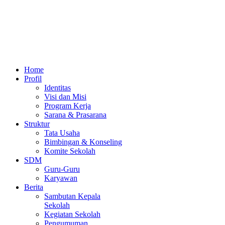
Home
Profil
Identitas
Visi dan Misi
Program Kerja
Sarana & Prasarana
Struktur
Tata Usaha
Bimbingan & Konseling
Komite Sekolah
SDM
Guru-Guru
Karyawan
Berita
Sambutan Kepala
Sekolah
Kegiatan Sekolah
Pengumuman