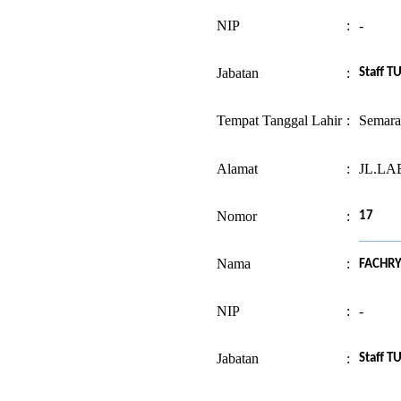
NIP
:
-
Jabatan
:
Staff T
Tempat Tanggal Lahir
:
Semara
Alamat
:
JL.LA
Nomor
:
17
Nama
:
FACHRY
NIP
:
-
Jabatan
:
Staff T