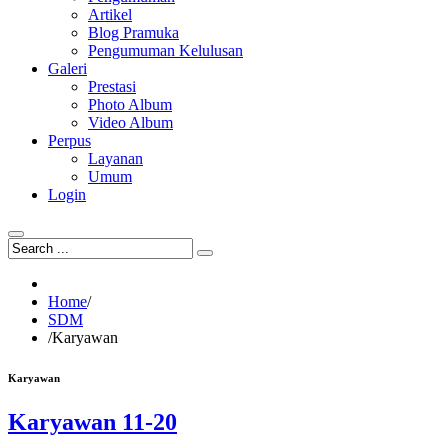
Artikel
Blog Pramuka
Pengumuman Kelulusan
Galeri
Prestasi
Photo Album
Video Album
Perpus
Layanan
Umum
Login
Home
/
SDM
/
Karyawan
Karyawan
Karyawan 11-20