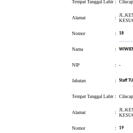
Tempat Tanggal Lahir
:
Cilaca
JL.KE
Alamat
:
KESU
Nomor
:
18
Nama
:
WIWIEN
NIP
:
-
Jabatan
:
Staff T
Tempat Tanggal Lahir
:
Cilacap
JL.KE
Alamat
:
KESU
Nomor
:
19