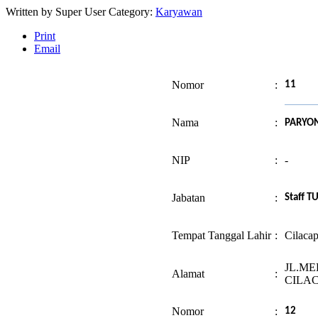
Written by
Super User
Category:
Karyawan
Print
Email
Nomor
:
11
Nama
:
PARYO
NIP
:
-
Jabatan
:
Staff T
Tempat Tanggal Lahir
:
Cilaca
JL.ME
Alamat
:
CILA
Nomor
:
12