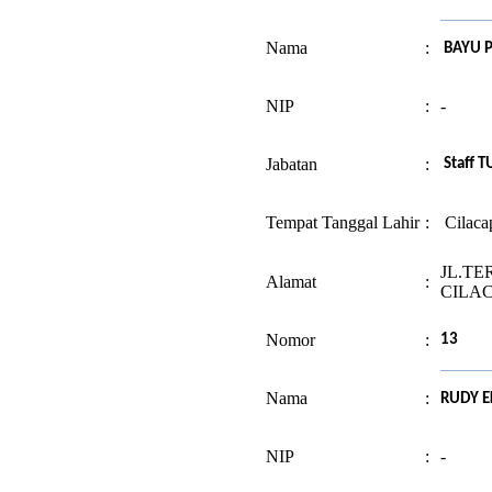
Nama
:
BAYU 
NIP
:
-
Jabatan
:
Staff T
Tempat Tanggal Lahir
:
Cilaca
JL.TE
Alamat
:
CILA
Nomor
:
13
Nama
:
RUDY 
NIP
:
-