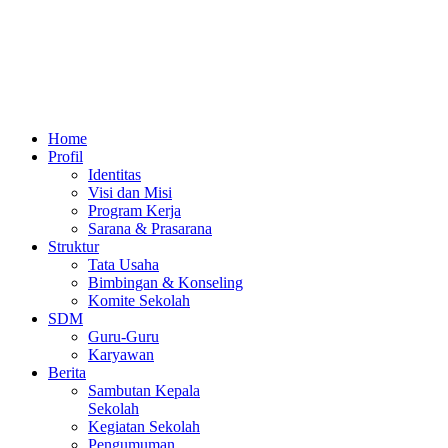
Home
Profil
Identitas
Visi dan Misi
Program Kerja
Sarana & Prasarana
Struktur
Tata Usaha
Bimbingan & Konseling
Komite Sekolah
SDM
Guru-Guru
Karyawan
Berita
Sambutan Kepala
Sekolah
Kegiatan Sekolah
Pengumuman