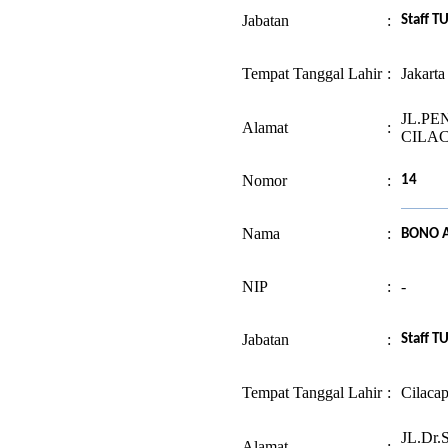
Jabatan
:
Staff T
Tempat Tanggal Lahir
:
Jakart
JL.PE
Alamat
:
CILA
Nomor
:
14
Nama
:
BONO A
NIP
:
-
Jabatan
:
Staff T
Tempat Tanggal Lahir
:
Cilaca
JL.Dr
Alamat
: