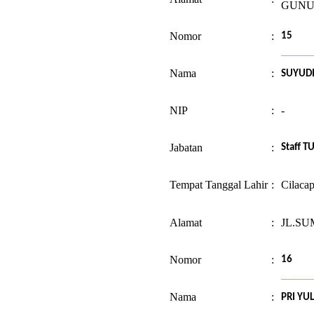
GUNU
Nomor
:
15
Nama
:
SUYUD
NIP
:
-
Jabatan
:
Staff T
Tempat Tanggal Lahir
:
Cilacap
Alamat
:
JL.SU
Nomor
:
16
Nama
:
PRI YU