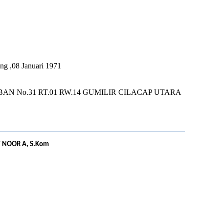
U
ng ,08 Januari 1971
BAN No.31 RT.01 RW.14 GUMILIR CILACAP UTARA
 NOOR A, S.Kom
U