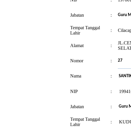
Jabatan
:
Guru M
Tempat Tanggal
:
Cilaca
Lahir
JL.CE
Alamat
:
SELA
Nomor
:
27
Nama
:
SANTI
NIP
:
19941
Jabatan
:
Guru M
Tempat Tanggal
:
KUDU
Lahir