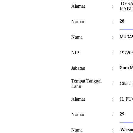
DESA
Alamat
:
KABU
Nomor
:
28
Nama
:
MUDASI
NIP
:
19720
Jabatan
:
Guru M
Tempat Tanggal
:
Cilaca
Lahir
Alamat
:
JL.PU
Nomor
:
29
Nama
:
Warson