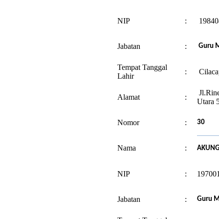
NIP
:
19840
Jabatan
:
Guru M
Tempat Tanggal
:
Cilaca
Lahir
Jl.Rin
Alamat
:
Utara 
Nomor
:
30
Nama
:
AKUNG
NIP
:
19700
Jabatan
:
Guru M