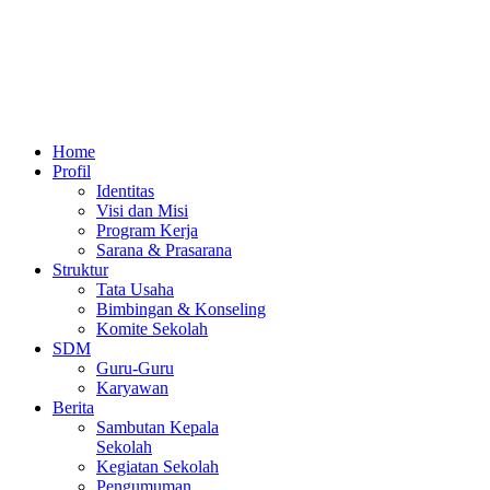
Home
Profil
Identitas
Visi dan Misi
Program Kerja
Sarana & Prasarana
Struktur
Tata Usaha
Bimbingan & Konseling
Komite Sekolah
SDM
Guru-Guru
Karyawan
Berita
Sambutan Kepala
Sekolah
Kegiatan Sekolah
Pengumuman