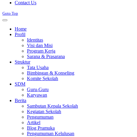
Contact Us
Goto Top
Home
Profil
Identitas
Visi dan Misi
Program Kerja
Sarana & Prasarana
Struktur
Tata Usaha
Bimbingan & Konseling
Komite Sekolah
SDM
Guru-Guru
Karyawan
Berita
Sambutan Kepala Sekolah
Kegiatan Sekolah
Pengumuman
Artikel
Blog Pramuka
Pengumuman Kelulusan