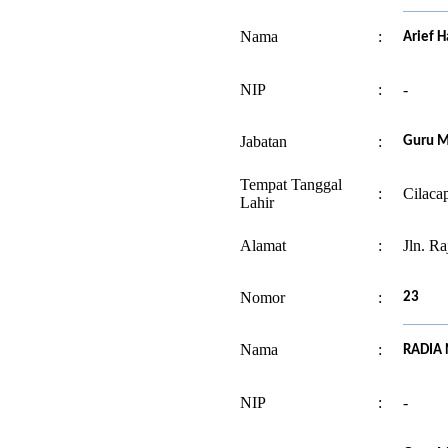
Nama
:
Arief H
NIP
:
-
Jabatan
:
Guru M
Tempat Tanggal
:
Cilaca
Lahir
Alamat
:
Jln. R
Nomor
:
23
Nama
:
RADIA 
NIP
:
-