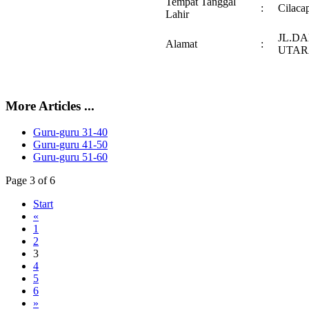
Tempat Tanggal
:
Cilaca
Lahir
JL.D
Alamat
:
UTAR
More Articles ...
Guru-guru 31-40
Guru-guru 41-50
Guru-guru 51-60
Page 3 of 6
Start
«
1
2
3
4
5
6
»