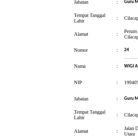
Jabatan
:
Guru M
Tempat Tanggal
:
Cilaca
Lahir
Perum
Alamat
:
Cilaca
Nomor
:
24
Nama
:
WIGI A
NIP
:
19940
Jabatan
:
Guru M
Tempat Tanggal
:
Cilaca
Lahir
Jalan 
Alamat
:
Utara