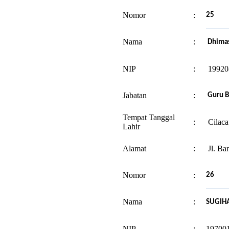
Nomor
:
25
Nama
:
Dhimas
NIP
:
19920
Jabatan
:
Guru B
Tempat Tanggal
:
Cilaca
Lahir
Alamat
:
Jl. Ba
Nomor
:
26
Nama
:
SUGIHA
NIP
:
19700