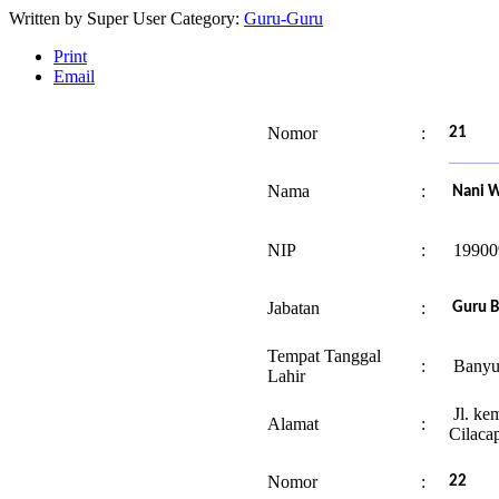
Written by
Super User
Category:
Guru-Guru
Print
Email
Nomor
:
21
Nama
:
Nani Wi
NIP
:
19900
Jabatan
:
Guru B
Tempat Tanggal
:
Banyum
Lahir
Jl. ke
Alamat
:
Cilaca
Nomor
:
22