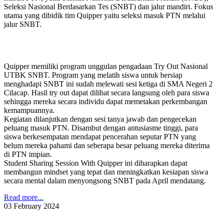
Seleksi Nasional Berdasarkan Tes (SNBT) dan jalur mandiri. Fokus
utama yang dibidik tim Quipper yaitu seleksi masuk PTN melalui
jalur SNBT.
Quipper memiliki program unggulan pengadaan Try Out Nasional
UTBK SNBT. Program yang melatih siswa untuk bersiap
menghadapi SNBT ini sudah melewati sesi ketiga di SMA Negeri 2
Cilacap. Hasil try out dapat dilihat secara langsung oleh para siswa
sehingga mereka secara individu dapat memetakan perkembangan
kemampuannya.
Kegiatan dilanjutkan dengan sesi tanya jawab dan pengecekan
peluang masuk PTN. Disambut dengan antusiasme tinggi, para
siswa berkesempatan mendapat pencerahan seputar PTN yang
belum mereka pahami dan seberapa besar peluang mereka diterima
di PTN impian.
Student Sharing Session With Quipper ini diharapkan dapat
membangun mindset yang tepat dan meningkatkan kesiapan siswa
secara mental dalam menyongsong SNBT pada April mendatang.
Read more...
03
February
2024