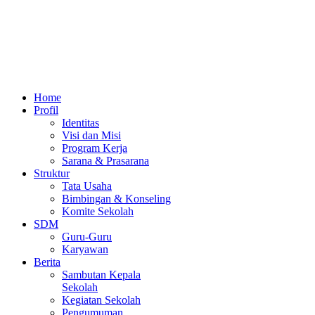
Home
Profil
Identitas
Visi dan Misi
Program Kerja
Sarana & Prasarana
Struktur
Tata Usaha
Bimbingan & Konseling
Komite Sekolah
SDM
Guru-Guru
Karyawan
Berita
Sambutan Kepala
Sekolah
Kegiatan Sekolah
Pengumuman