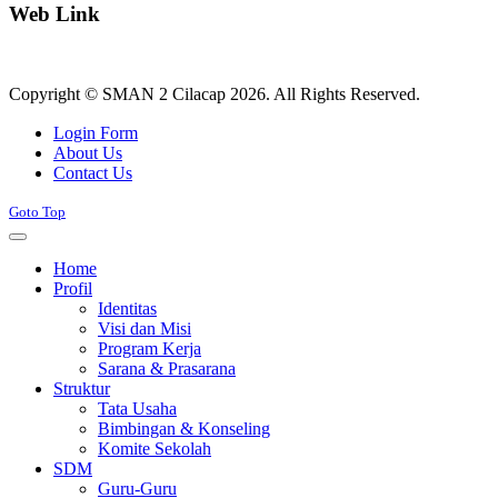
Web Link
Copyright © SMAN 2 Cilacap 2026. All Rights Reserved.
Joomla! 3 Templates
Login Form
About Us
Contact Us
Goto Top
Home
Profil
Identitas
Visi dan Misi
Program Kerja
Sarana & Prasarana
Struktur
Tata Usaha
Bimbingan & Konseling
Komite Sekolah
SDM
Guru-Guru