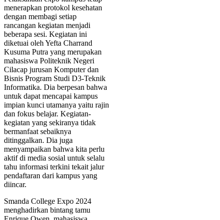
menerapkan protokol kesehatan
dengan membagi setiap
rancangan kegiatan menjadi
beberapa sesi. Kegiatan ini
diketuai oleh Yefta Charrand
Kusuma Putra yang merupakan
mahasiswa Politeknik Negeri
Cilacap jurusan Komputer dan
Bisnis Program Studi D3-Teknik
Informatika. Dia berpesan bahwa
untuk dapat mencapai kampus
impian kunci utamanya yaitu rajin
dan fokus belajar. Kegiatan-
kegiatan yang sekiranya tidak
bermanfaat sebaiknya
ditinggalkan. Dia juga
menyampaikan bahwa kita perlu
aktif di media sosial untuk selalu
tahu informasi terkini tekait jalur
pendaftaran dari kampus yang
diincar.
Smanda College Expo 2024
menghadirkan bintang tamu
Enrique Owen, mahasiswa