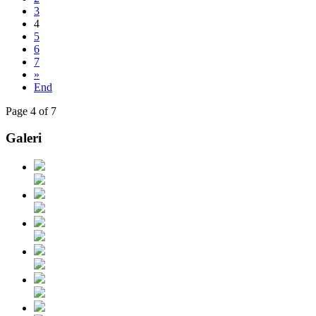
3
4
5
6
7
»
End
Page 4 of 7
Galeri