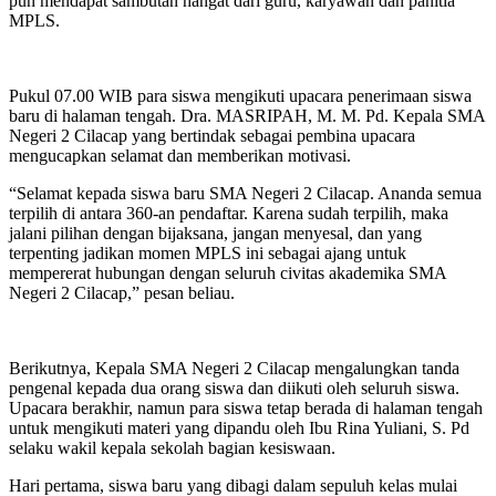
pun mendapat sambutan hangat dari guru, karyawan dan panitia
MPLS.
Pukul 07.00 WIB para siswa mengikuti upacara penerimaan siswa
baru di halaman tengah. Dra. MASRIPAH, M. M. Pd. Kepala SMA
Negeri 2 Cilacap yang bertindak sebagai pembina upacara
mengucapkan selamat dan memberikan motivasi.
“Selamat kepada siswa baru SMA Negeri 2 Cilacap. Ananda semua
terpilih di antara 360-an pendaftar. Karena sudah terpilih, maka
jalani pilihan dengan bijaksana, jangan menyesal, dan yang
terpenting jadikan momen MPLS ini sebagai ajang untuk
mempererat hubungan dengan seluruh civitas akademika SMA
Negeri 2 Cilacap,” pesan beliau.
Berikutnya, Kepala SMA Negeri 2 Cilacap mengalungkan tanda
pengenal kepada dua orang siswa dan diikuti oleh seluruh siswa.
Upacara berakhir, namun para siswa tetap berada di halaman tengah
untuk mengikuti materi yang dipandu oleh Ibu Rina Yuliani, S. Pd
selaku wakil kepala sekolah bagian kesiswaan.
Hari pertama, siswa baru yang dibagi dalam sepuluh kelas mulai