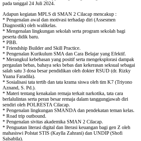
pada tanggal 24 Juli 2024.
Adapun kegiatan MPLS di SMAN 2 Cilacap mencakup :
* Pengenalan awal dan motivasi terhadap diri (Assesmen
Diagnostik) oleh walikelas.
* Mengenalan lingkungan sekolah serta program sekolah bagi
peserta didik baru.
* PBB.
* Friendship Builder and Skill Practice.
* Pengenalan Kurikulum SMA dan Cara Belajar yang Efektif.
* Merangkul kebebasan yang positif serta mengeksplorasi dampak
pergaulan bebas, bahaya seks bebas dan kekerasan seksual sebagai
salah satu 3 dosa besar pendidikan oleh dokter RSUD (dr. Rizky
Yuana Faradila).
* Sosialisasi tata tertib dan tata krama siswa oleh tim K7 (Triyono
Aznand, S. Pd.).
* Materi tentang kenakalan remaja terkait narkotika, tata cara
berlalulintas serta peran besar remaja dalam tanggungjawab diri
sendiri oleh POLRESTA Cilacap.
* Pengenalan lingkungan SMANDA dan pendekatan teman kelas.
* Road trip outbound.
* Pengenalan sivitas akademika SMAN 2 Cilacap.
* Penguatan literasi digital dan literasi keuangan bagi gen Z oleh
mahasiswi Polstat STIS (Kaylla Zahrani) dan UNDIP (Shofi
Salsabila).