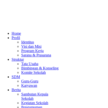
Home
Profil
Identitas
Visi dan Misi
Program Kerja
Sarana & Prasarana
Struktur
Tata Usaha
Bimbingan & Konseling
Komite Sekolah
SDM
Guru-Guru
Karyawan
Berita
Sambutan Kepala
Sekolah
Kegiatan Sekolah
Pengumuman