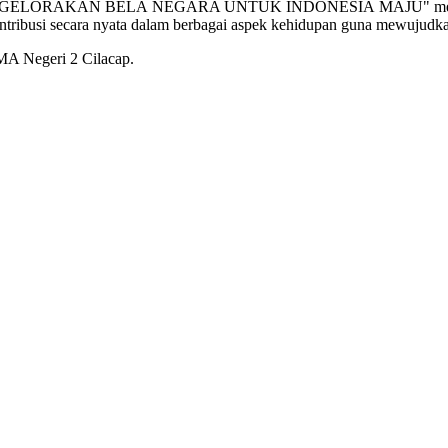
l tema "GELORAKAN BELA NEGARA UNTUK INDONESIA MAJU" menga
ontribusi secara nyata dalam berbagai aspek kehidupan guna mewujudk
SMA Negeri 2 Cilacap.