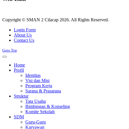
Copyright © SMAN 2 Cilacap 2026. All Rights Reserved.
Joomla! 3 Templates
Login Form
About Us
Contact Us
Goto Top
Home
Profil
Identitas
Visi dan Misi
Program Kerja
Sarana & Prasarana
Struktur
Tata Usaha
Bimbingan & Konseling
Komite Sekolah
SDM
Guru-Guru
Karyawan