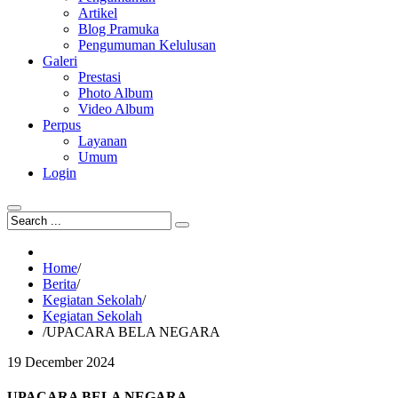
Artikel
Blog Pramuka
Pengumuman Kelulusan
Galeri
Prestasi
Photo Album
Video Album
Perpus
Layanan
Umum
Login
Home
/
Berita
/
Kegiatan Sekolah
/
Kegiatan Sekolah
/
UPACARA BELA NEGARA
19
December
2024
UPACARA BELA NEGARA