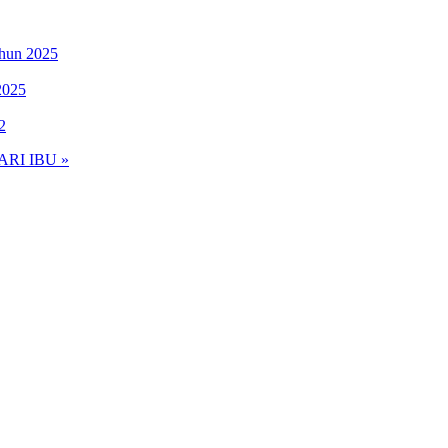
ahun 2025
2025
2
RI IBU »